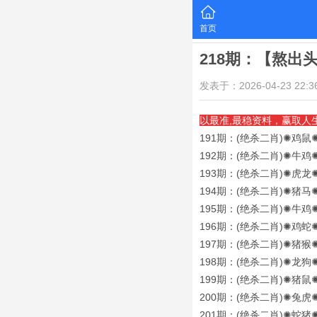
首页
218期：【熬出
发表于：2026-04-23 22:36
以最准,最稳资料，赢取人
191期：(绝杀二肖)✺鸡鼠
192期：(绝杀二肖)✺牛鸡
193期：(绝杀二肖)✺虎龙
194期：(绝杀二肖)✺猪马
195期：(绝杀二肖)✺牛鸡
196期：(绝杀二肖)✺鸡蛇
197期：(绝杀二肖)✺猪猴
198期：(绝杀二肖)✺龙狗
199期：(绝杀二肖)✺猪鼠
200期：(绝杀二肖)✺兔虎
201期：(绝杀二肖)✺蛇猪