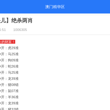
澳门精华区
头儿】绝杀两肖
:51
1006305
生的财富！
✺开：虎29准
✺开：马25准
✺开：狗09准
✺开：蛇26准
✺开：马25准
✺开：龙39准
✺开：猪08错
✺开：鼠07准
✺开：羊36准
✺开：龙39准
✺开：猪32错