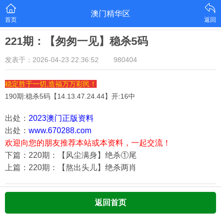
澳门精华区
首页
返回
221期：【匆匆一见】稳杀5码
发表于：2026-04-23 22:36:52
980404
稳定胜于一切,造福万万彩民！
190期:稳杀5码【
14.13.47.24.44
】开:16中
出处：
2023澳门正版资料
出处：
www.670288.com
欢迎向您的朋友推荐本站或本资料，一起交流！
下篇：220期：【风尘满身】绝杀①尾
上篇：220期：【熬出头儿】绝杀两肖
返回首页