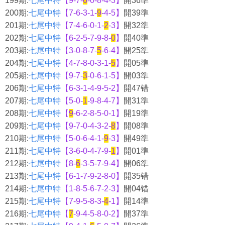
199期:
七尾中特
【9-7-
6
-0-8-4-3】
開36準
200期:
七尾中特
【7-6-3-1-
9
-4-5】
開39準
201期:
七尾中特
【7-4-6-0-1-
2
-3】
開32準
202期:
七尾中特
【6-2-5-7-9-8-
0
】
開40準
203期:
七尾中特
【3-0-8-7-
5
-6-4】
開25準
204期:
七尾中特
【4-7-8-0-3-1-
5
】
開05準
205期:
七尾中特
【9-7-
3
-0-6-1-5】
開03準
206期:
七尾中特
【6-3-1-4-9-5-2】
開47错
207期:
七尾中特
【5-0-
1
-9-8-4-7】
開31準
208期:
七尾中特
【
9
-6-2-8-5-0-1】
開19準
209期:
七尾中特
【9-7-0-4-3-2-
8
】
開08準
210期:
七尾中特
【5-0-6-4-1-
9
-3】
開49準
211期:
七尾中特
【3-6-0-4-7-9-
1
】
開01準
212期:
七尾中特
【8-
6
-3-5-7-9-4】
開06準
213期:
七尾中特
【6-1-7-9-2-8-0】
開35错
214期:
七尾中特
【1-8-5-6-7-2-3】
開04错
215期:
七尾中特
【7-9-5-8-3-
4
-1】
開14準
216期:
七尾中特
【
7
-9-4-5-8-0-2】
開37準