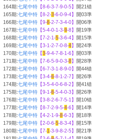
164期:
七尾中特
【8-6-3-7-9-0-5】
開21错
165期:
七尾中特
【8-2-
3
-6-0-9-4】
開03準
166期:
七尾中特
【9-
6
-2-7-3-4-0】
開06準
167期:
七尾中特
【5-4-0-1-3-
9
-8】
開19準
168期:
七尾中特
【
7-2-
1
-
5
-3-6-4
】
開15準
169期:
七尾中特
【3-1-2-7-0-8-
4
】
開24準
170期:
七尾中特
【
3
-9-4-7-8-1-6】
開03準
171期:
七尾中特
【7-6-5-9-0-3-
8
】
開28準
172期:
七尾中特
【6-7-3-1-8-9-0】
開44错
173期:
七尾中特
【3-4-
6
-8-1-2-7】
開26準
174期:
七尾中特
【3-5-4-0-6-8-2】
開41错
175期:
七尾中特
【9-1-
6
-5-4-0-3】
開26準
176期:
七尾中特
【3-8-2-6-7-5-1】
開10错
177期:
七尾中特
【8-7-2-9-5-
4
-6】
開14準
178期:
七尾中特
【4-2-1-9-
8
-6-3】
開18準
179期:
七尾中特
【2-0-6-
5
-8-3-4】
開15準
180期:
七尾中特
【7-
1
-3-9-8-2-5】
開21準
181期:
七尾中特
【2-6-
9
-5-7-1-4】
開19準