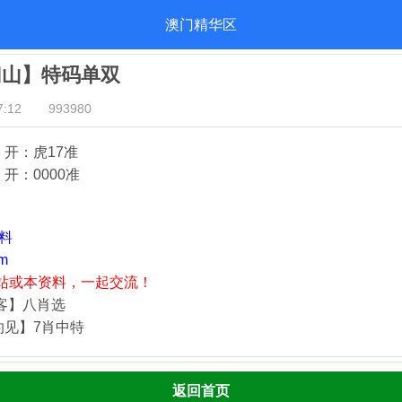
澳门精华区
归山】特码单双
:12
993980
》开：虎17
准
开：000
0准
资料
m
站或本资料，一起交流！
归客】八肖选
灼见】7肖中特
返回首页