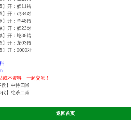
双
】开：猴11错
双
】开：鸡34对
单
】开：羊48错
单
】开：猴23对
单
】开：蛇38错
双
】开：龙03错
双
】开：0000对
资料
m
站或本资料，一起交流！
不侯】中特四肖
年代】绝杀二肖
返回首页