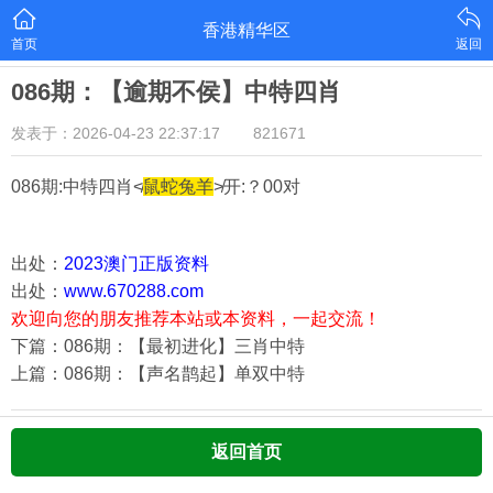
香港精华区
首页
返回
086期：【逾期不侯】中特四肖
发表于：2026-04-23 22:37:17
821671
086期:中特四肖≮
鼠蛇兔羊
≯开:？00对
出处：
2023澳门正版资料
出处：
www.670288.com
欢迎向您的朋友推荐本站或本资料，一起交流！
下篇：086期：【最初进化】三肖中特
上篇：086期：【声名鹊起】单双中特
返回首页