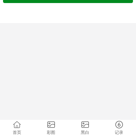
首页
彩图
黑白
记录