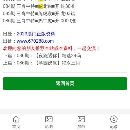
084期:三肖中特■
蛇
龙狗
■开:蛇38准
085期:三肖中特■兔虎猴
■开:龙03错
086期:三肖中特■鸡牛虎
■开:0000准
出处：
2023澳门正版资料
出处：
www.670288.com
欢迎向您的朋友推荐本站或本资料，一起交流！
下篇：086期：【夜跑遇你】精选24码
上篇：086期：【学园奶爸】绝杀三肖
返回首页
首页
彩图
黑白
记录