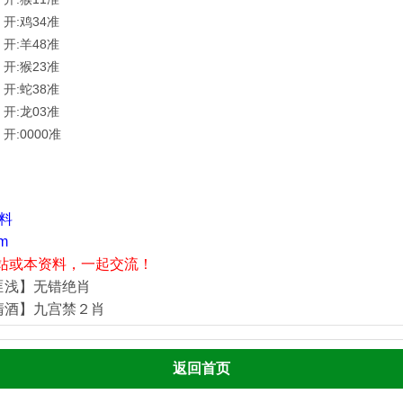
开:鸡34准
开:羊48准
开:猴23准
开:蛇38准
开:龙03准
开:0000准
资料
m
站或本资料，一起交流！
匪浅】无错绝肖
清酒】九宫禁２肖
返回首页