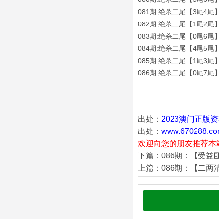
081期:绝杀二尾【3尾4
尾】
082期:绝杀二尾【1尾2
尾】
083期:绝杀二尾【0尾6
尾】
084期:绝杀二尾【4尾5
尾】
085期:绝杀二尾【1尾3尾】
086期:绝杀二尾【0尾7尾】
出处：
2023澳门正版
出处：
www.670288.co
欢迎向您的朋友推荐本
下篇：086期：【受益
上篇：086期：【二两