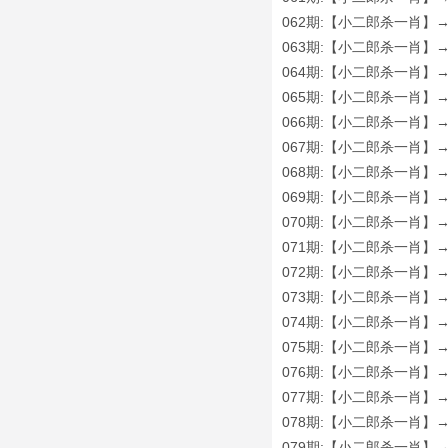
062期:【小二郎杀一肖】
063期:【小二郎杀一肖】
064期:【小二郎杀一肖】
065期:【小二郎杀一肖】
066期:【小二郎杀一肖】
067期:【小二郎杀一肖】
068期:【小二郎杀一肖】
069期:【小二郎杀一肖】
070期:【小二郎杀一肖】
071期:【小二郎杀一肖】
072期:【小二郎杀一肖】
073期:【小二郎杀一肖】
074期:【小二郎杀一肖】
075期:【小二郎杀一肖】
076期:【小二郎杀一肖】
077期:【小二郎杀一肖】
078期:【小二郎杀一肖】
079期:【小二郎杀一肖】