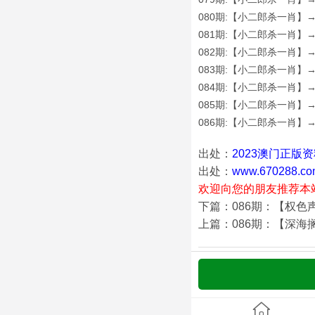
080期:【小二郎杀一肖】
081期:【小二郎杀一肖】
082期:【小二郎杀一肖】
083期:【小二郎杀一肖】
084期:【小二郎杀一肖】
085期:【小二郎杀一肖】
086期:【小二郎杀一肖】
出处：
2023澳门正版
出处：
www.670288.co
欢迎向您的朋友推荐本
下篇：086期：【权色
上篇：086期：【深海