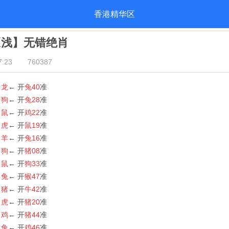
香港精华区
匪浅】无错绝肖
:23
760387
→
龙
← 开
兔40
准
→
狗
← 开
兔28
准
→
鼠
← 开
鸡22
准
→
虎
← 开
鼠19
准
→
羊
← 开
兔16
准
→
狗
← 开
猪08
准
→
鼠
← 开
狗33
准
→
兔
← 开
猴47
准
→
猪
← 开
牛42
准
→
虎
← 开
猪20
准
→
鸡
← 开
猪44
准
→
兔
← 开
鸡46
准