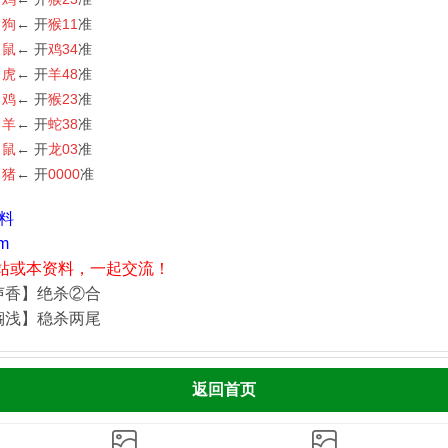
→
狗
← 开
猴11
准
→
鼠
← 开
鸡34
准
→
虎
← 开
羊48
准
→
鸡
← 开
猴23
准
→
羊
← 开
蛇38
准
→
鼠
← 开
龙03
准
→
猪
← 开
0000
准
资料
m
站或本资料，一起交流！
声香】绝杀②合
搁浅】稳杀两尾
返回首页