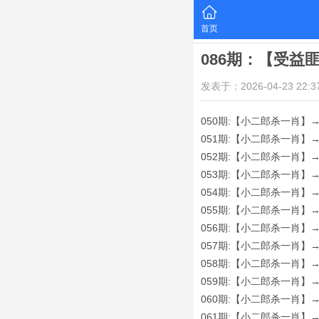
首页
086期：【受益
发表于：2026-04-23 22:37
050期:【小二郎杀一肖】
051期:【小二郎杀一肖】
052期:【小二郎杀一肖】
053期:【小二郎杀一肖】
054期:【小二郎杀一肖】
055期:【小二郎杀一肖】
056期:【小二郎杀一肖】
057期:【小二郎杀一肖】
058期:【小二郎杀一肖】
059期:【小二郎杀一肖】
060期:【小二郎杀一肖】
061期:【小二郎杀一肖】