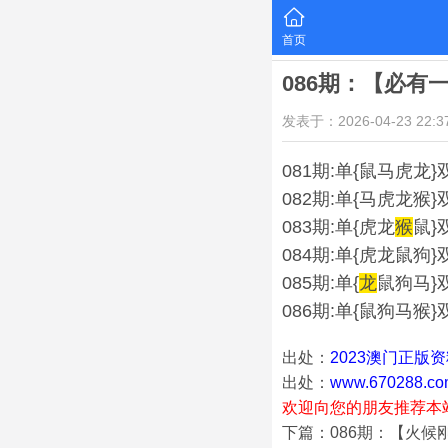
首页
086期：【必有
发表于：2026-04-23 22:37
081期:单{
鼠马虎龙
}
082期:单{
马虎龙猴
}
083期:单{
虎龙
猴
鼠
}
084期:单{
虎龙鼠狗
}
085期:单{
龙
鼠狗马
}
086期:单{
鼠狗马猴
}
出处：
2023澳门正版
出处：
www.670288.co
欢迎向您的朋友推荐本
下篇：086期：【火候