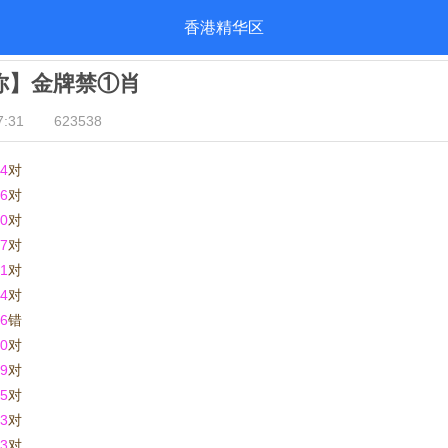
香港精华区
的你】金牌禁①肖
:31
623538
4
对
6
对
0
对
7
对
1
对
4
对
6
错
0
对
9
对
5
对
3
对
3
对