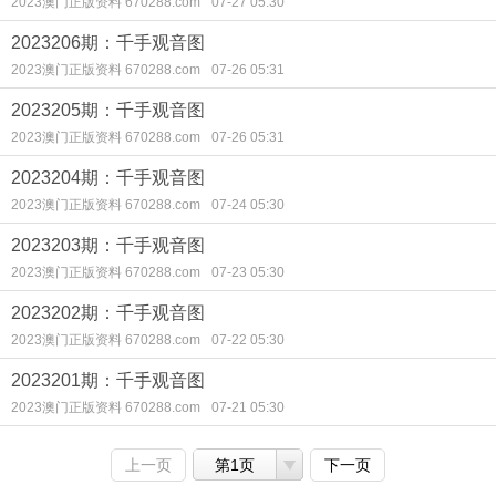
2023澳门正版资料 670288.com
07-27 05:30
2023206期：千手观音图
2023澳门正版资料 670288.com
07-26 05:31
2023205期：千手观音图
2023澳门正版资料 670288.com
07-26 05:31
2023204期：千手观音图
2023澳门正版资料 670288.com
07-24 05:30
2023203期：千手观音图
2023澳门正版资料 670288.com
07-23 05:30
2023202期：千手观音图
2023澳门正版资料 670288.com
07-22 05:30
2023201期：千手观音图
2023澳门正版资料 670288.com
07-21 05:30
上一页
第1页
下一页