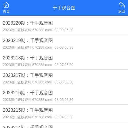
千手观音图
首页
返回
2023220期：千手观音图
2023澳门正版资料 670288.com
08-09 05:30
2023219期：千手观音图
2023澳门正版资料 670288.com
08-08 05:30
2023218期：千手观音图
2023澳门正版资料 670288.com
08-07 05:30
2023217期：千手观音图
2023澳门正版资料 670288.com
08-06 05:30
2023216期：千手观音图
2023澳门正版资料 670288.com
08-05 05:30
2023215期：千手观音图
2023澳门正版资料 670288.com
08-04 05:30
2023214期：千手观音图