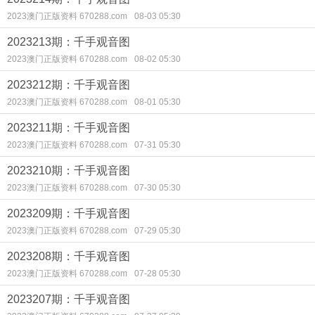
2023澳门正版资料 670288.com
08-03 05:30
2023213期：千手观音图
2023澳门正版资料 670288.com
08-02 05:30
2023212期：千手观音图
2023澳门正版资料 670288.com
08-01 05:30
2023211期：千手观音图
2023澳门正版资料 670288.com
07-31 05:30
2023210期：千手观音图
2023澳门正版资料 670288.com
07-30 05:30
2023209期：千手观音图
2023澳门正版资料 670288.com
07-29 05:30
2023208期：千手观音图
2023澳门正版资料 670288.com
07-28 05:30
2023207期：千手观音图