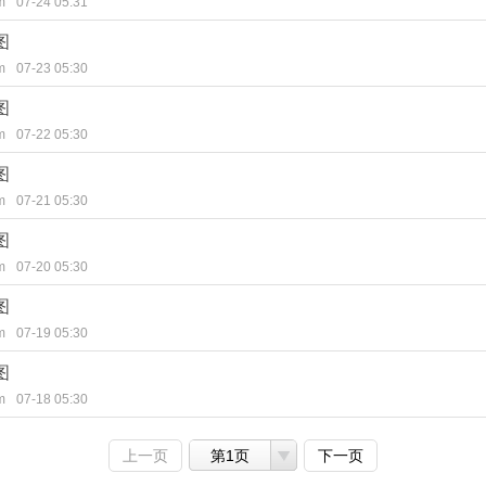
m
07-24 05:31
图
m
07-23 05:30
图
m
07-22 05:30
图
m
07-21 05:30
图
m
07-20 05:30
图
m
07-19 05:30
图
m
07-18 05:30
上一页
第1页
下一页